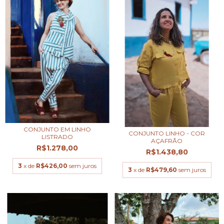
CONJUNTO EM LINHO
CONJUNTO LINHO - COR
LISTRADO
AÇAFRÃO
R$1.278,00
R$1.438,80
3
x de
R$426,00
sem juros
3
x de
R$479,60
sem juros