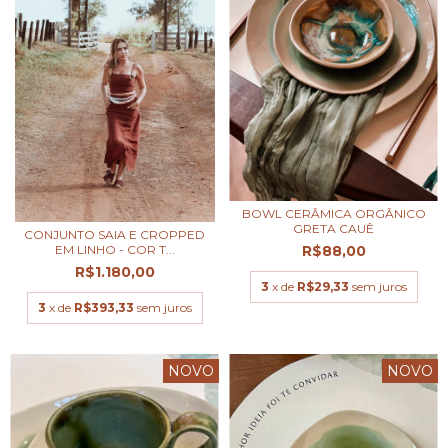
BOWL CERÂMICA ORGÂNICO
GRETA CAUÊ
CONJUNTO SAIA E CROPPED
R$88,00
EM LINHO - COR T...
R$1.180,00
3
x de
R$29,33
sem juros
3
x de
R$393,33
sem juros
NOVO
NOVO