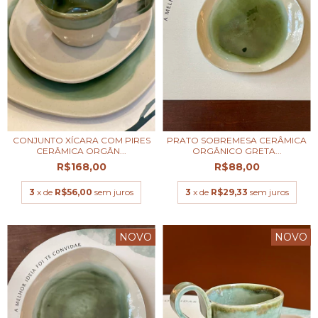
CONJUNTO XÍCARA COM PIRES
PRATO SOBREMESA CERÂMICA
CERÂMICA ORGÂN...
ORGÂNICO GRETA...
R$168,00
R$88,00
3
x de
R$56,00
sem juros
3
x de
R$29,33
sem juros
NOVO
NOVO