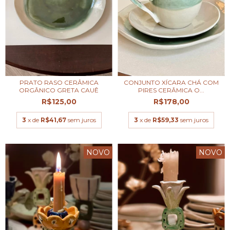
PRATO RASO CERÂMICA
CONJUNTO XÍCARA CHÁ COM
ORGÂNICO GRETA CAUÊ
PIRES CERÂMICA O...
R$125,00
R$178,00
3
x de
R$41,67
sem juros
3
x de
R$59,33
sem juros
NOVO
NOVO