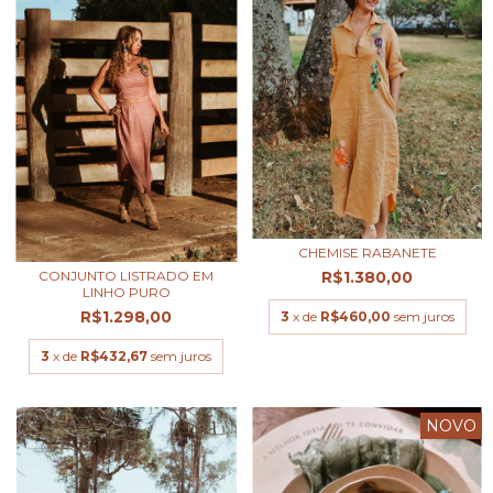
CHEMISE RABANETE
R$1.380,00
CONJUNTO LISTRADO EM
LINHO PURO
R$1.298,00
3
x de
R$460,00
sem juros
3
x de
R$432,67
sem juros
NOVO