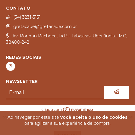
CONTATO
(34) 3231-5151
gretacaue@gretacaue.com.br
Av. Rondon Pacheco, 1413 - Tabajaras, Uberlândia - MG,
38400-242
REDES SOCIAIS
NEWSLETTER
Ao navegar por este site
você aceita o uso de cookies
COPYRIGHT GRETA CAUE - 02712668000197 - 2026. TODOS OS DIREITOS RESERVADOS.
para agilizar a sua experiência de compra.